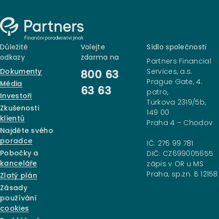
Důležité
Volejte
Sídlo společnosti
odkazy
zdarma na
Partners Financial
Dokumenty
Services, a.s.
800 63
Prague Gate, 4.
Média
63 63
patro,
Investoři
Türkova 2319/5b,
Zkušenosti
149 00
klientů
Praha 4 – Chodov
Najděte svého
poradce
IČ: 276 99 781
Pobočky a
DIČ: CZ699005655
kanceláře
zápis v OR u MS
Praha, sp.zn. B 12158
Zlatý plán
Zásady
používání
cookies