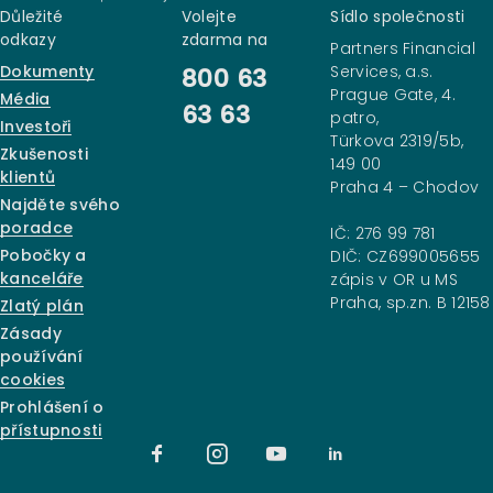
Důležité
Volejte
Sídlo společnosti
odkazy
zdarma na
Partners Financial
Dokumenty
Services, a.s.
800 63
Prague Gate, 4.
Média
63 63
patro,
Investoři
Türkova 2319/5b,
Zkušenosti
149 00
klientů
Praha 4 – Chodov
Najděte svého
poradce
IČ: 276 99 781
Pobočky a
DIČ: CZ699005655
kanceláře
zápis v OR u MS
Praha, sp.zn. B 12158
Zlatý plán
Zásady
používání
cookies
Prohlášení o
přístupnosti