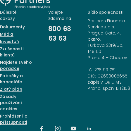
Důležité
Volejte
Sídlo společnosti
odkazy
zdarma na
Partners Financial
Dokumenty
Services, a.s.
800 63
Prague Gate, 4.
Média
63 63
patro,
Investoři
Türkova 2319/5b,
Zkušenosti
149 00
klientů
Praha 4 – Chodov
Najděte svého
poradce
IČ: 276 99 781
Pobočky a
DIČ: CZ699005655
kanceláře
zápis v OR u MS
Praha, sp.zn. B 12158
Zlatý plán
Zásady
používání
cookies
Prohlášení o
přístupnosti