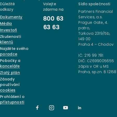
Důležité
Volejte
Sídlo společnosti
odkazy
zdarma na
Partners Financial
Dokumenty
Services, a.s.
800 63
Prague Gate, 4.
Média
63 63
patro,
Investoři
Türkova 2319/5b,
Zkušenosti
149 00
klientů
Praha 4 – Chodov
Najděte svého
poradce
IČ: 276 99 781
Pobočky a
DIČ: CZ699005655
kanceláře
zápis v OR u MS
Praha, sp.zn. B 12158
Zlatý plán
Zásady
používání
cookies
Prohlášení o
přístupnosti