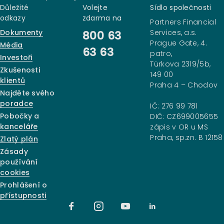
Důležité
Volejte
Sídlo společnosti
odkazy
zdarma na
Partners Financial
Dokumenty
Services, a.s.
800 63
Prague Gate, 4.
Média
63 63
patro,
Investoři
Türkova 2319/5b,
Zkušenosti
149 00
klientů
Praha 4 – Chodov
Najděte svého
poradce
IČ: 276 99 781
Pobočky a
DIČ: CZ699005655
kanceláře
zápis v OR u MS
Praha, sp.zn. B 12158
Zlatý plán
Zásady
používání
cookies
Prohlášení o
přístupnosti