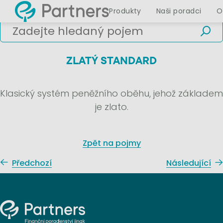
Produkty
Naši poradci
O
ZLATÝ STANDARD
Klasický systém peněžního oběhu, jehož základem
je zlato.
Zpět na pojmy
Předchozí
Následující