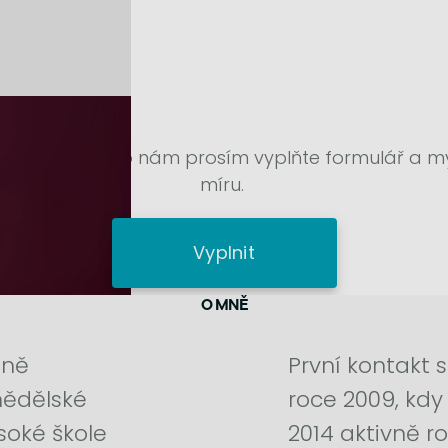
 u školitele, nebo nám prosím vyplňte formulář a 
míru.
Vyplnit
O MNĚ
zně
První kontakt s
mědělské
roce 2009, kdy 
soké škole
2014 aktivně ro