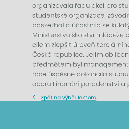
organizovala řadu akcí pro stu
studentské organizace, závod
basketbal a účastnila se kulat
Ministerstvu školství mládeže 
cílem zlepšit úroveň terciárníh
České republice. Jejím oblíbe
předmětem byl management a
roce úspěšně dokončila studi
oboru Finanční poradenství a p
Zpět na výběr lektora