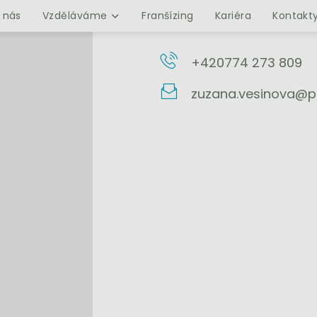
ING. ZUZANA VĚŠÍNOVÁ, MBA
 nás
Vzděláváme
Franšízing
Kariéra
Kontakt
+420774 273 809
zuzana.vesinova@pa