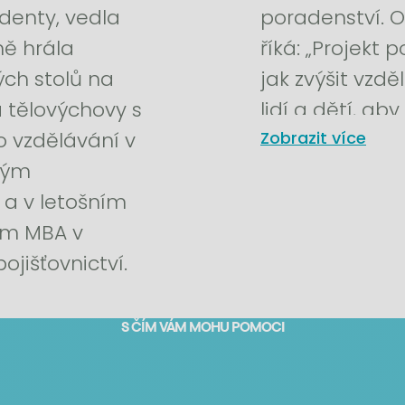
denty, vedla
poradenství. O
ně hrála
říká: „Projekt p
ých stolů na
jak zvýšit vzd
a tělovýchovy s
lidí a dětí, ab
o vzdělávání v
peněz a finanč
Zobrazit více
ným
 v letošním
um MBA v
ojišťovnictví.
S ČÍM VÁM MOHU POMOCI