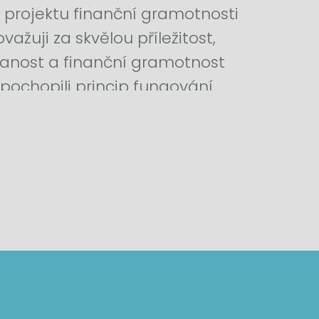
 projektu finanční gramotnosti
ovažuji za skvělou příležitost,
ělanost a finanční gramotnost
y pochopili princip fungování
ního trhu.”