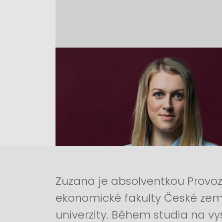
Školení si objednejte buďto přímo
Zuzana je absolventkou Provo
ekonomické fakulty České ze
univerzity. Během studia na vy