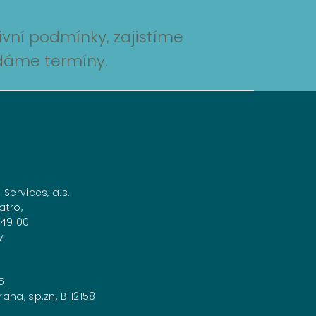
vní podmínky, zajistíme
ídáme termíny.
 Services, a.s.
atro,
149 00
v
5
aha, sp.zn. B 12158