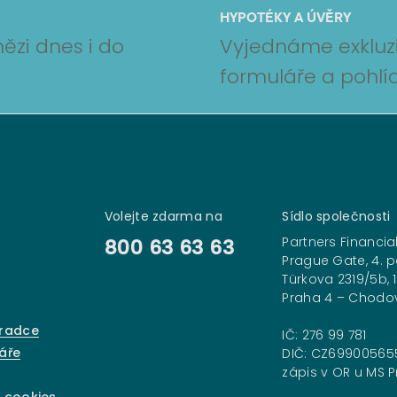
HYPOTÉKY A ÚVĚRY
ězi dnes i do
Vyjednáme exkluzi
formuláře a pohl
Volejte zdarma na
Sídlo společnosti
Partners Financial
800 63 63 63
Prague Gate, 4. p
Türkova 2319/5b, 
Praha 4 – Chodo
oradce
IČ: 276 99 781
áře
DIČ: CZ69900565
zápis v OR u MS Pr