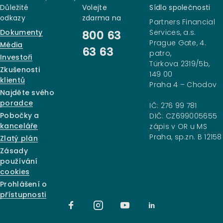
Důležité
Volejte
Sídlo společnosti
odkazy
zdarma na
Partners Financial
Dokumenty
Services, a.s.
800 63
Prague Gate, 4.
Média
63 63
patro,
Investoři
Türkova 2319/5b,
Zkušenosti
149 00
klientů
Praha 4 – Chodov
Najděte svého
poradce
IČ: 276 99 781
Pobočky a
DIČ: CZ699005655
kanceláře
zápis v OR u MS
Praha, sp.zn. B 12158
Zlatý plán
Zásady
používání
cookies
Prohlášení o
přístupnosti