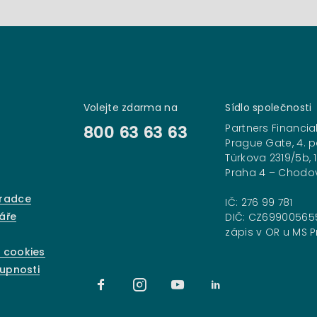
Volejte zdarma na
Sídlo společnosti
Partners Financial
800 63 63 63
Prague Gate, 4. p
Türkova 2319/5b, 
Praha 4 – Chodo
oradce
IČ: 276 99 781
áře
DIČ: CZ69900565
zápis v OR u MS Pr
 cookies
tupnosti