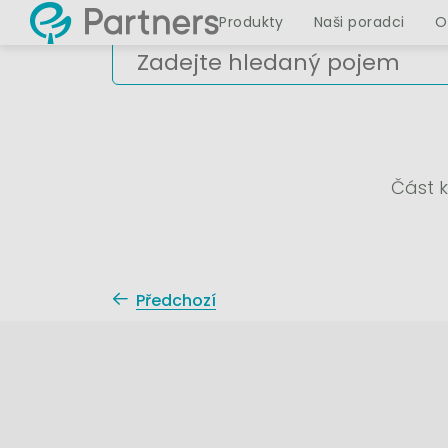
Produkty
Naši poradci
O
Část k
Předchozí