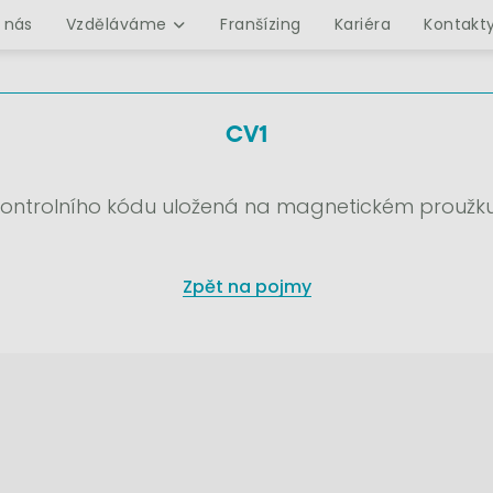
 nás
Vzděláváme
Franšízing
Kariéra
Kontakt
CV1
ontrolního kódu uložená na magnetickém proužku
Zpět na pojmy