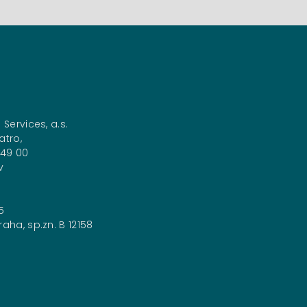
 Services, a.s.
atro,
149 00
v
5
aha, sp.zn. B 12158