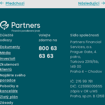
Předchozí
Následující
Důležité
Volejte
Sídlo společnosti
odkazy
zdarma na
Partners Financial
Dokumenty
Services, a.s.
800 63
Prague Gate, 4.
Média
63 63
patro,
Investoři
Türkova 2319/5b,
Zkušenosti
149 00
klientů
Praha 4 – Chodov
Najděte svého
poradce
IČ: 276 99 781
Pobočky a
DIČ: CZ699005655
kanceláře
zápis v OR u MS
Praha, sp.zn. B 12158
Zlatý plán
Zásady