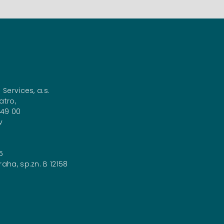
 Services, a.s.
atro,
149 00
v
5
aha, sp.zn. B 12158