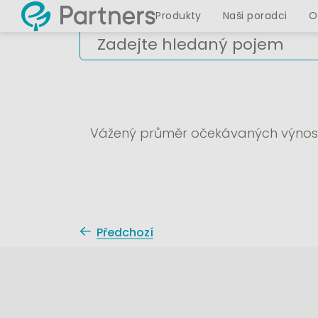
Produkty
Naši poradci
O
Vážený průměr očekávaných výnosů j
Předchozí