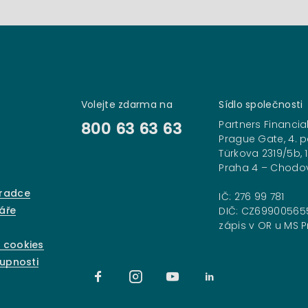
Volejte zdarma na
Sídlo společnosti
Partners Financial
800 63 63 63
Prague Gate, 4. p
Türkova 2319/5b, 
Praha 4 – Chodo
oradce
IČ: 276 99 781
áře
DIČ: CZ69900565
zápis v OR u MS Pr
 cookies
tupnosti