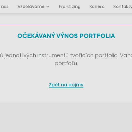
 nás
Vzděláváme
Franšízing
Kariéra
Kontakt
OČEKÁVANÝ VÝNOS PORTFOLIA
ednotlivých instrumentů tvořících portfolio. Vaha
portfoliu.
Zpět na pojmy