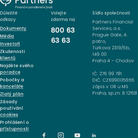
Důležité
Volejte
Sídlo společnosti
odkazy
zdarma na
Partners Financial
Dokumenty
Services, a.s.
800 63
Prague Gate, 4.
Média
63 63
patro,
Investoři
Türkova 2319/5b,
Zkušenosti
149 00
klientů
Praha 4 – Chodov
Najděte svého
poradce
IČ: 276 99 781
Pobočky a
DIČ: CZ699005655
kanceláře
zápis v OR u MS
Praha, sp.zn. B 12158
Zlatý plán
Zásady
používání
cookies
Prohlášení o
přístupnosti