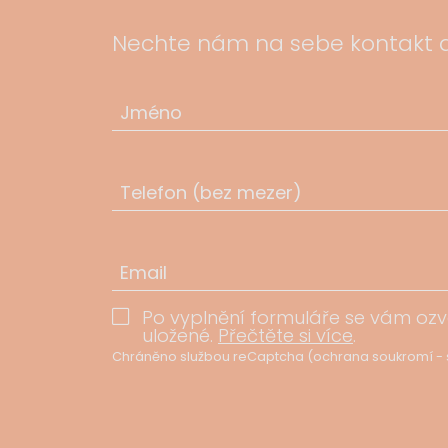
Nechte nám na sebe kontakt 
Jméno
Telefon (bez mezer)
Email
Po vyplnění formuláře se vám oz
uložené.
Přečtěte si více
.
Chráněno službou reCaptcha (
ochrana soukromí
-