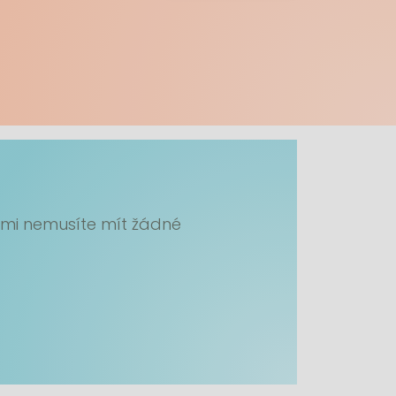
ámi nemusíte mít žádné