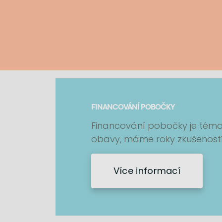
TOMÁŠ MARNÝ
Hrozně důležitý člověk
FINANCOVÁNÍ POBOČKY
JANA NÁROČNÁ
Financování pobočky je téma
Konzultantka
obavy, máme roky zkušeností
Více informací