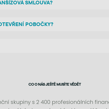
RANŠÍZOVÁ SMLOUVA?
 OTEVŘENÍ POBOČKY?
CO O NÁS JEŠTĚ MUSÍTE VĚDĚT
ční skupiny s 2 400 profesionálních fina