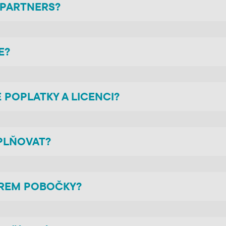
PARTNERS?
E?
 POPLATKY A LICENCI?
PLŇOVAT?
OREM POBOČKY?