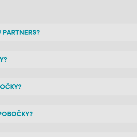
U PARTNERS?
Y?
BOČKY?
 POBOČKY?