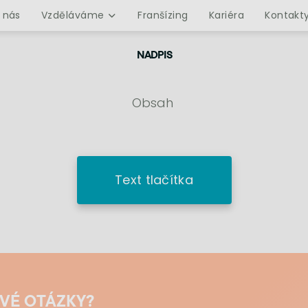
 nás
Vzděláváme
Franšízing
Kariéra
Kontakt
NADPIS
Obsah
Text tlačítka
SVÉ OTÁZKY?