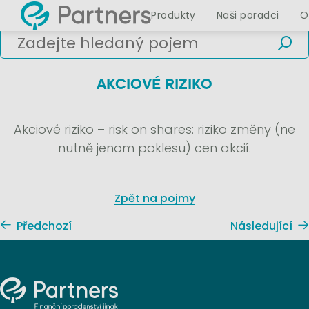
Produkty
Naši poradci
O
AKCIOVÉ RIZIKO
Akciové riziko – risk on shares: riziko změny (ne
nutně jenom poklesu) cen akcií.
Zpět na pojmy
Předchozí
Následující