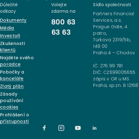
Důležité
Volejte
Sídlo společnosti
odkazy
zdarma na
Partners Financial
Dokumenty
Services, a.s.
800 63
Prague Gate, 4.
Média
63 63
patro,
Investoři
Türkova 2319/5b,
Zkušenosti
149 00
klientů
Praha 4 – Chodov
Najděte svého
poradce
IČ: 276 99 781
Pobočky a
DIČ: CZ699005655
kanceláře
zápis v OR u MS
Praha, sp.zn. B 12158
Zlatý plán
Zásady
používání
cookies
Prohlášení o
přístupnosti