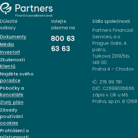
Důležité
Volejte
Sídlo společnosti
odkazy
zdarma na
Partners Financial
Dokumenty
Services, a.s.
800 63
Prague Gate, 4.
Média
63 63
patro,
Investoři
Türkova 2319/5b,
Zkušenosti
149 00
klientů
Praha 4 – Chodov
Najděte svého
poradce
IČ: 276 99 781
Pobočky a
DIČ: CZ699005655
kanceláře
zápis v OR u MS
Praha, sp.zn. B 12158
Zlatý plán
Zásady
používání
cookies
Prohlášení o
přístupnosti